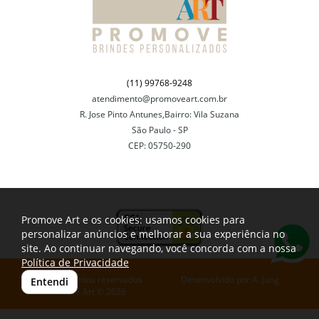
(11) 99768-9248
atendimento@promoveart.com.br
R. Jose Pinto Antunes,Bairro: Vila Suzana
São Paulo - SP
CEP: 05750-290
Promove Art e os cookies: usamos cookies para
personalizar anúncios e melhorar a sua experiência no
site. Ao continuar navegando, você concorda com a nossa
Política de Privacidade
Todos os direitos reservados
Desenvolvido por
A. Jung
Entendi
Promove Art © 2026