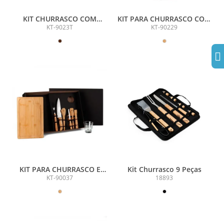
KIT CHURRASCO COM
KIT PARA CHURRASCO COM
GARRAFA E CANIVETE - 6
BALDE - 9 PÇS
KT-9023T
KT-90229
PÇS
KIT PARA CHURRASCO E
Kit Churrasco 9 Peças
CAIPIRINHA - 9 PÇS
KT-90037
18893