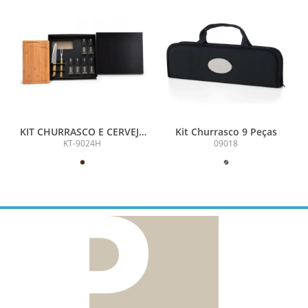
KIT CHURRASCO E CERVEJA
Kit Churrasco 9 Peças
- 9 PEÇAS
KT-9024H
09018