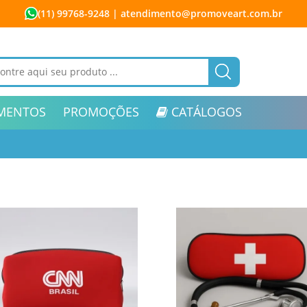
(11) 99768-9248
| atendimento@promoveart.com.br
MENTOS
PROMOÇÕES
CATÁLOGOS