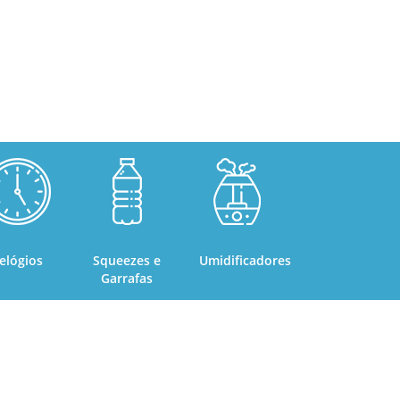
elógios
Squeezes e
Umidificadores
Garrafas