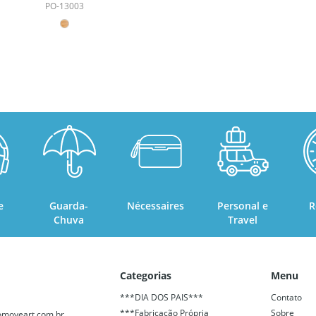
COM TAMPA GIRATÓRIA
PO-13003
e
Guarda-
Nécessaires
Personal e
R
Chuva
Travel
Categorias
Menu
***DIA DOS PAIS***
Contato
***Fabricação Própria
Sobre
moveart.com.br