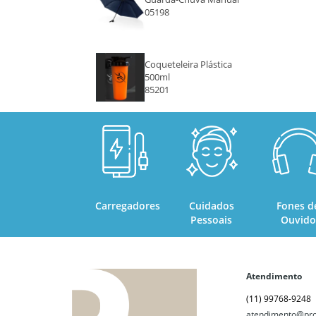
05198
Coqueteleira Plástica
500ml
85201
Carregadores
Cuidados
Fones d
Pessoais
Ouvido
Atendimento
(11) 99768-9248
atendimento@pro