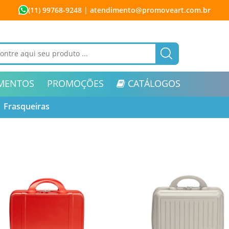
(11) 99768-9248
| atendimento@promoveart.com.br
MENTOS
PROMOÇÕES
CATÁLOGOS
Frasqueiras