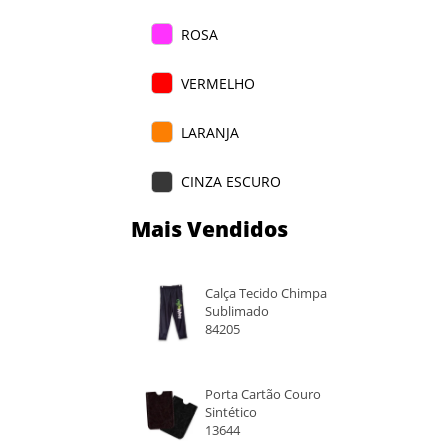
ROSA
VERMELHO
LARANJA
CINZA ESCURO
Mais Vendidos
VERDE ÁGUA
BRANCO
Calça Tecido Chimpa
Sublimado
AZUL CLARO
84205
AMARELO
Porta Cartão Couro
Sintético
VERDE
13644