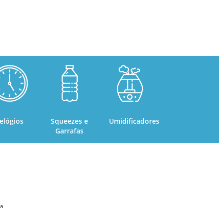
elógios
Squeezes e
Umidificadores
Garrafas
ta