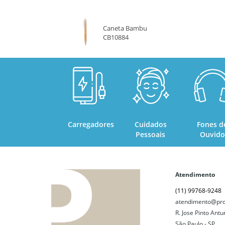
CREME
Caneta Bambu
CB10884
PRETO
Carregadores
Cuidados
Fones d
Pessoais
Ouvido
Atendimento
(11) 99768-9248
atendimento@pro
R. Jose Pinto Antu
São Paulo - SP