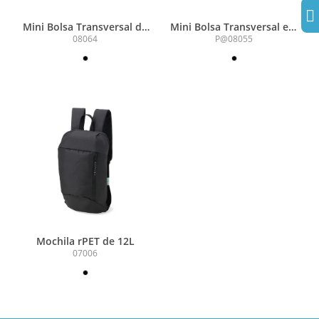
Mini Bolsa Transversal de
Mini Bolsa Transversal em
rPET 1L
Algodão 2L
08064
P@08055
Mochila rPET de 12L
07006