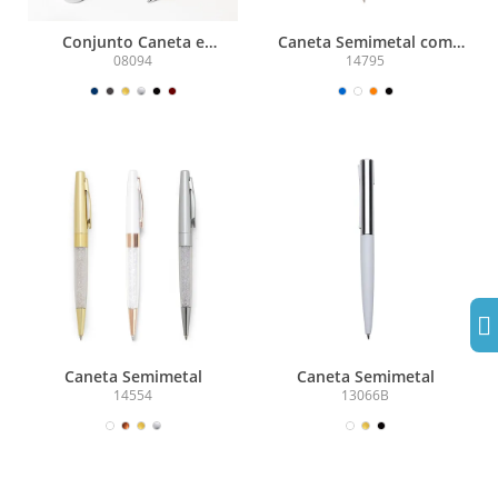
Conjunto Caneta e
Caneta Semimetal com
Lapiseira Metal
Suporte
08094
14795
Caneta Semimetal
Caneta Semimetal
14554
13066B