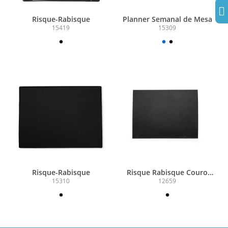
Risque-Rabisque
Planner Semanal de Mesa
15419
15309
Risque-Rabisque
Risque Rabisque Couro
Sintético
15310
12659