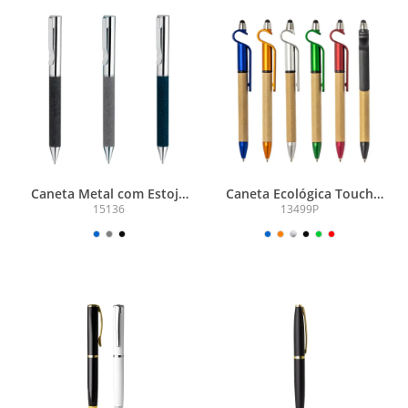
Caneta Metal com Estojo
Caneta Ecológica Touch
Rpet
com Suporte
15136
13499P