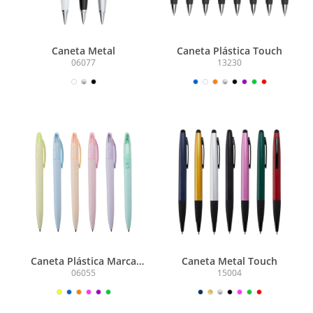
Caneta Metal
Caneta Plástica Touch
06077
13230
Caneta Plástica Marca
Caneta Metal Touch
Texto
06055
15004