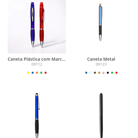
Caneta Plástica com Marca-
Caneta Metal
Texto
09112
09123