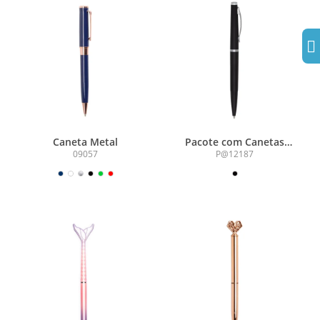
Caneta Metal
Pacote com Canetas
Plásticas
09057
P@12187