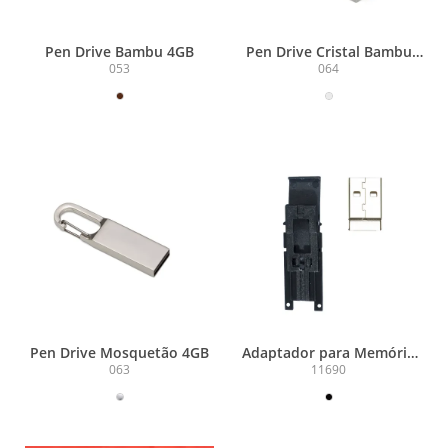
Pen Drive Bambu 4GB
Pen Drive Cristal Bambu
4GB
053
064
Pen Drive Mosquetão 4GB
Adaptador para Memória
COB
063
11690