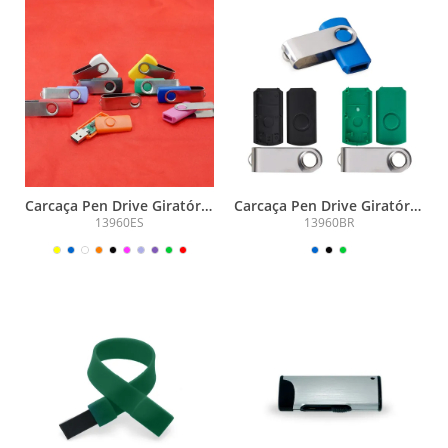
Carcaça Pen Drive Giratório
Carcaça Pen Drive Giratório
Escovado
Brilhante
13960ES
13960BR