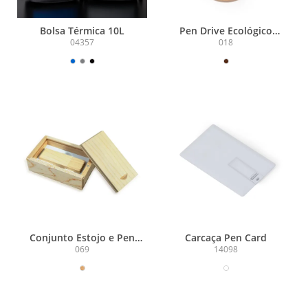
Bolsa Térmica 10L
Pen Drive Ecológico
4GB/8GB/16GB
04357
018
Conjunto Estojo e Pen
Carcaça Pen Card
Drive Bambu
069
14098
4GB/8GB/16GB/32GB