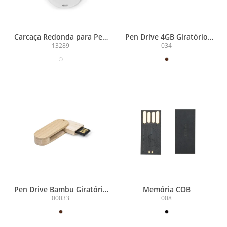
Carcaça Redonda para Pen
Pen Drive 4GB Giratório
Card
Bambu
13289
034
Pen Drive Bambu Giratório
Memória COB
4GB
00033
008