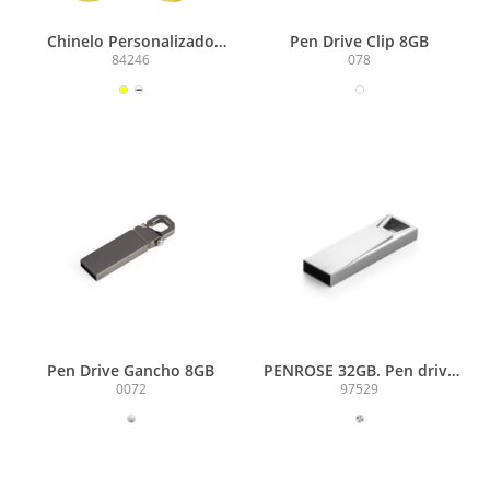
Chinelo Personalizado
Pen Drive Clip 8GB
SOFT (50% Borracha)
84246
078
Pen Drive Gancho 8GB
PENROSE 32GB. Pen drive
com memória COB em
0072
97529
alumínio 32 GB