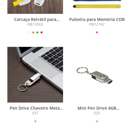
Carcaça Retrátil para
Pulseira para Memória COB
Memória
P@13563
P@12742
Pen Drive Chaveiro Metal
Mini Pen Drive 4GB
4GB
Giratório
037
029