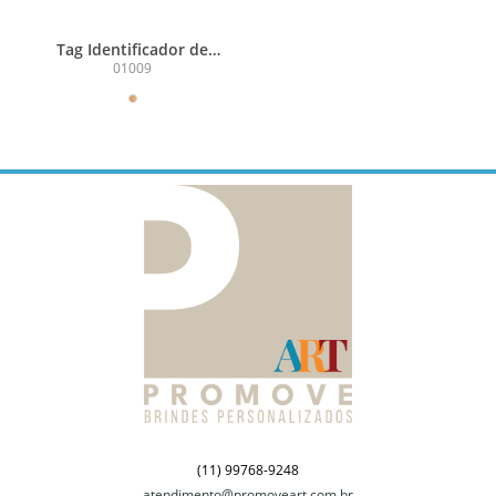
Tag Identificador de
Bagagem
01009
(11) 99768-9248
atendimento@promoveart.com.br