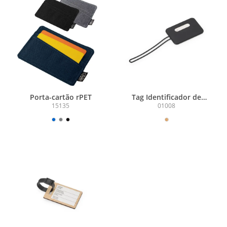
Porta-cartão rPET
Tag Identificador de
Bagagem
15135
01008