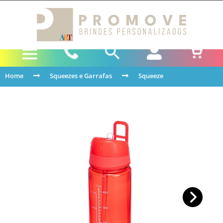
Home
Squeezes e Garrafas
Squeeze