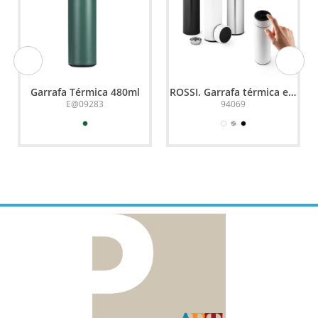
Garrafa Térmica 480ml
ROSSI. Garrafa térmica em
aço inox de parede dupla
E@09283
94069
isolada a vácuo, com
termômetro digital (450
mL)