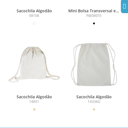
Sacochila Algodão
Mini Bolsa Transversal em
Algodão 2L
08108
P@08055
Sacochila Algodão
Sacochila Algodão
14851
14336G