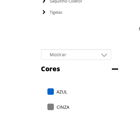
Saquinho Coletor
Tigelas
M
Cores
AZUL
CINZA