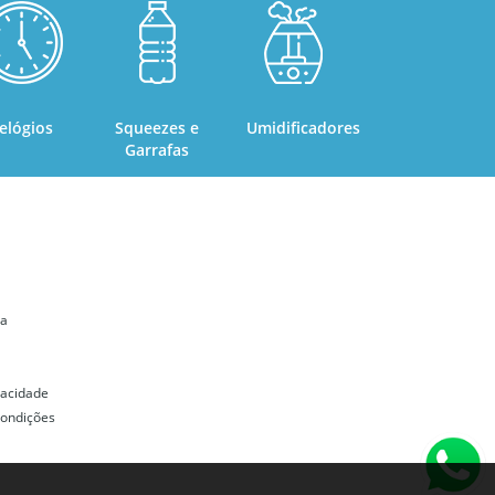
elógios
Squeezes e
Umidificadores
Garrafas
ta
ivacidade
ondições