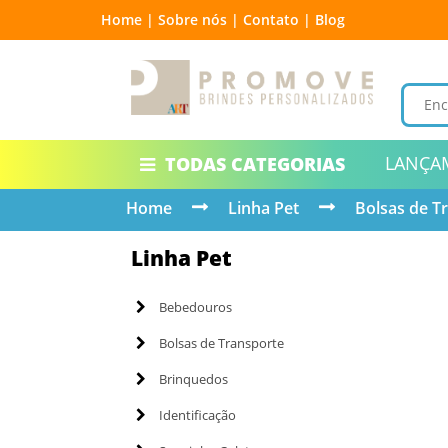
Home |
Sobre nós |
Contato |
Blog
LANÇA
TODAS CATEGORIAS
Home
Linha Pet
Bolsas de T
Linha Pet
Bebedouros
Bolsas de Transporte
Brinquedos
Identificação