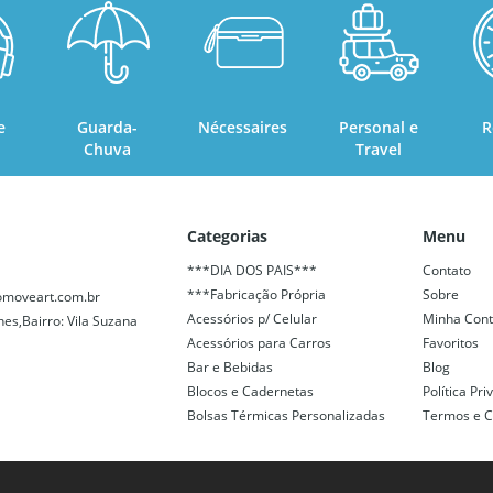
e
Guarda-
Nécessaires
Personal e
R
Chuva
Travel
Categorias
Menu
***DIA DOS PAIS***
Contato
***Fabricação Própria
Sobre
moveart.com.br
Acessórios p/ Celular
Minha Con
nes,Bairro: Vila Suzana
Acessórios para Carros
Favoritos
Bar e Bebidas
Blog
Blocos e Cadernetas
Política Pr
Bolsas Térmicas Personalizadas
Termos e C