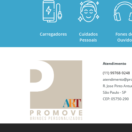
Carregadores
Cuidados
Fones d
Pessoais
Ouvido
Atendimento
(11) 99768-9248
atendimento@pro
R. Jose Pinto Antu
São Paulo - SP
CEP: 05750-290