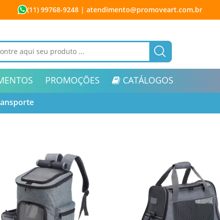
(11) 99768-9248
| atendimento@promoveart.com.br
MENTOS
PROMOÇÕES
CATÁLOGOS
ransporte