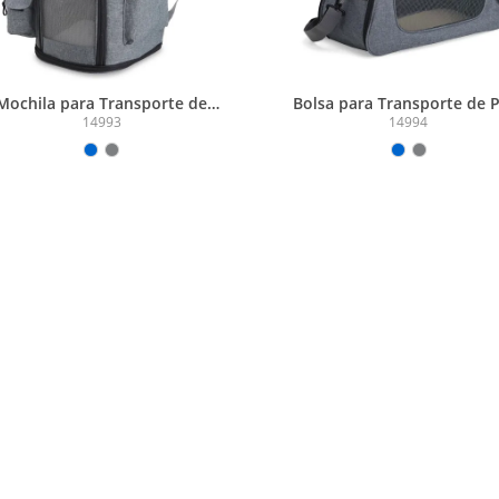
ochila para Transporte de
Bolsa para Transporte de 
Pets
14993
14994