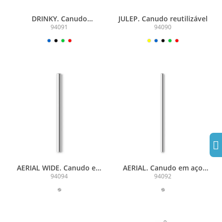
DRINKY. Canudo
JULEP. Canudo reutilizável
reutilizável
94091
94090
AERIAL WIDE. Canudo em
AERIAL. Canudo em aço
aço inox
inox
94094
94092