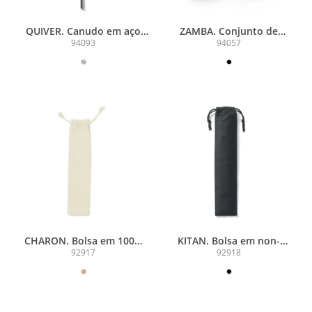
QUIVER. Canudo em aço
ZAMBA. Conjunto de
inox
canudo em aço inox e
94093
94057
escova de limpeza
CHARON. Bolsa em 100%
KITAN. Bolsa em non-
algodão (140 g/m²)
woven (80 g/m²)
92917
92918