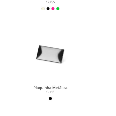
19155
Plaquinha Metálica
19111