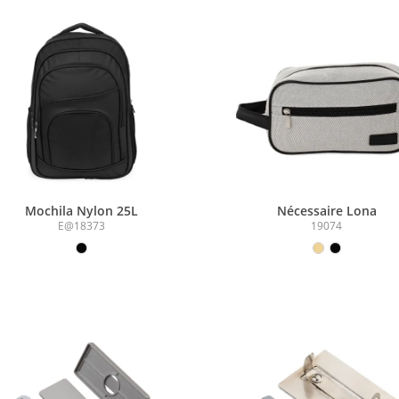
Mochila Nylon 25L
Nécessaire Lona
E@18373
19074