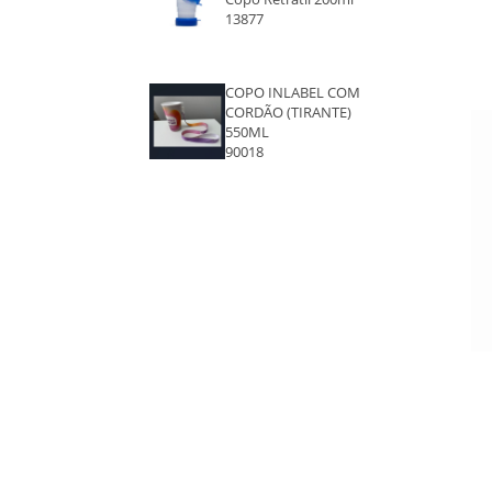
13877
ROSÉ
VERDE
COPO INLABEL COM
CORDÃO (TIRANTE)
550ML
MARROM CLARO
90018