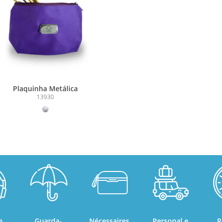
Plaquinha Metálica
13930
e
Guarda-
Nécessaires
Personal e
R