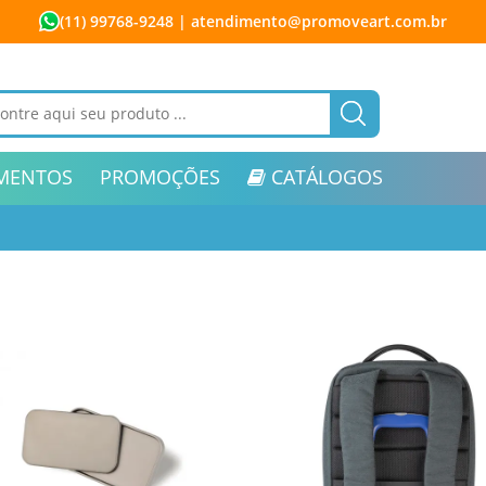
(11) 99768-9248
| atendimento@promoveart.com.br
MENTOS
PROMOÇÕES
CATÁLOGOS