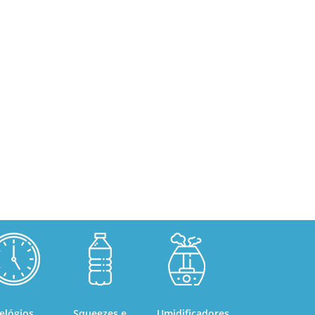
elógios
Squeezes e
Umidificadores