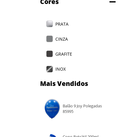
Cores
PRATA
CINZA
GRAFITE
INOX
Mais Vendidos
PRETO
COBRE
Balão 9 Joy Polegadas
85995
BEGE
CREME
Copo Retrátil 200ml