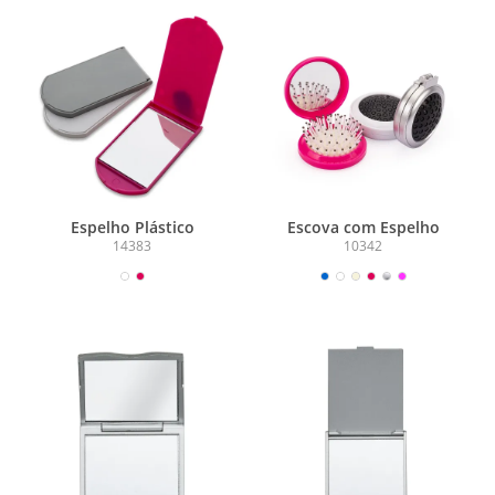
Espelho Plástico
Escova com Espelho
14383
10342