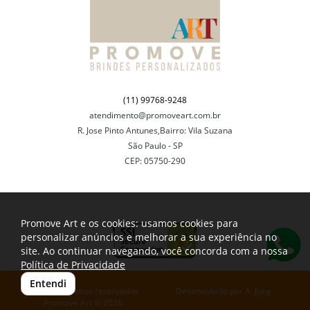
(11) 99768-9248
atendimento@promoveart.com.br
R. Jose Pinto Antunes,Bairro: Vila Suzana
São Paulo - SP
CEP: 05750-290
Promove Art e os cookies: usamos cookies para
personalizar anúncios e melhorar a sua experiência no
site. Ao continuar navegando, você concorda com a nossa
Política de Privacidade
Entendi
Todos os direitos reservados
Desenvolvido por
A. Jung
Promove Art © 2026