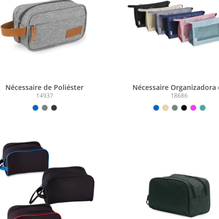
Nécessaire de Poliéster
Nécessaire Organizadora
Poliéster
14937
18686