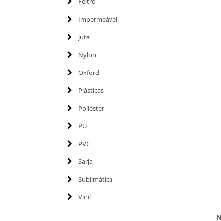
Feltro
Impermeável
juta
Nylon
Oxford
Plásticas
Poliéster
PU
PVC
Sarja
Sublimática
Vinil
N