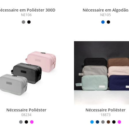
écessaire em Poliéster 300D
Nécessaire em Algodão
Reciclado 340g/m2
NE106
NE105
Nécessaire Poliéster
Nécessaire Poliéster
08234
18873