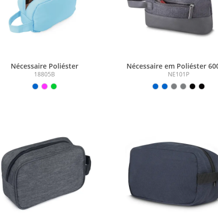
Nécessaire Poliéster
Nécessaire em Poliéster 60
PU
18805B
NE101P