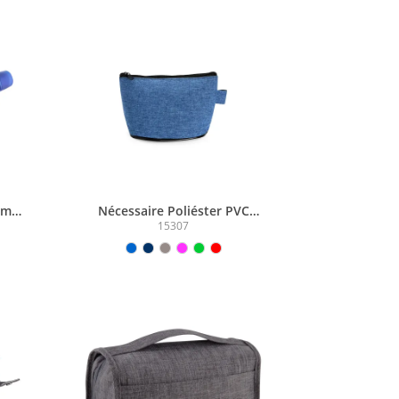
em
Nécessaire Poliéster PVC
Mescla
15307