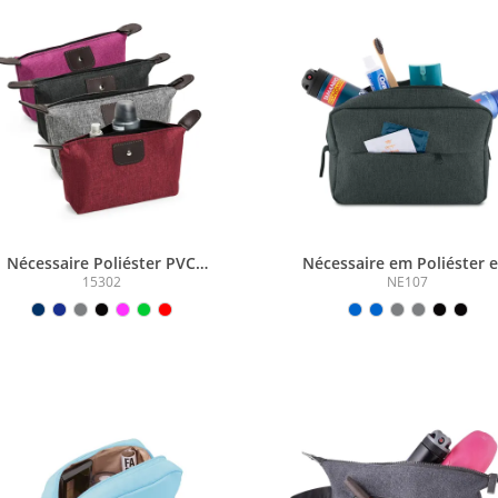
Nécessaire Poliéster PVC
Nécessaire em Poliéster 
Mescla
300D
15302
NE107