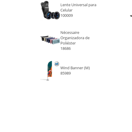
ROXO
Lente Universal para
Celular
ROSA CLARO
100009
ROSA ESCURO
Nécessaire
Organizadora de
Poliéster
AZUL CLARO
18686
TURQUESA
Wind Banner (M)
85989
CINZA
ROSA
BEGE
VERDE ÁGUA
CINZA ESCURO