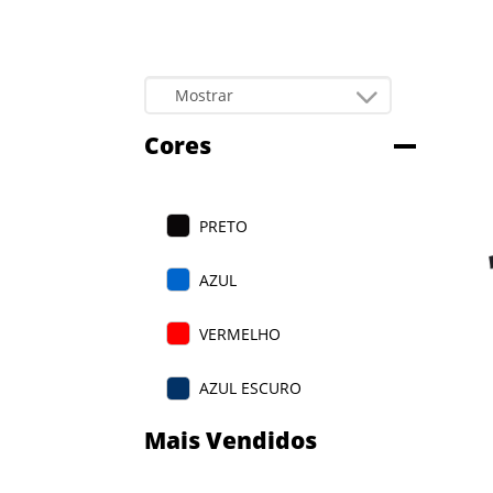
Cores
PRETO
AZUL
VERMELHO
AZUL ESCURO
Mais Vendidos
LARANJA