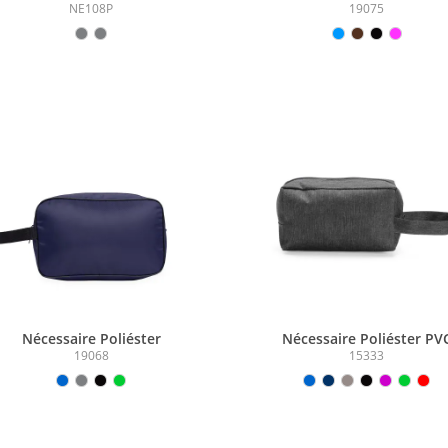
(18x16x6cm)
NE108P
19075
Nécessaire Poliéster
Nécessaire Poliéster PV
Mescla
19068
15333