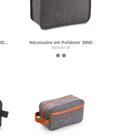
0D e
Nécessaire em Poliéster 300D
NERU613P