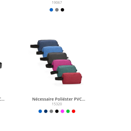
19067
C
Nécessaire Poliéster PVC
Mescla
15320