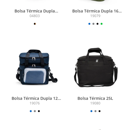
Bolsa Térmica Dupla
Bolsa Térmica Dupla 16
Expansível 15L
Litros
04803
19079
Bolsa Térmica Dupla 12
Bolsa Térmica 25L
Litros
19076
19080