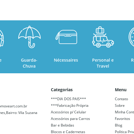
e
Guarda-
Nécessaires
Personal e
R
Chuva
Travel
Categorias
Menu
***DIA DOS PAIS***
Contato
***Fabricação Própria
Sobre
moveart.com.br
Acessórios p/ Celular
Minha Con
nes,Bairro: Vila Suzana
Acessórios para Carros
Favoritos
Bar e Bebidas
Blog
Blocos e Cadernetas
Política Pr