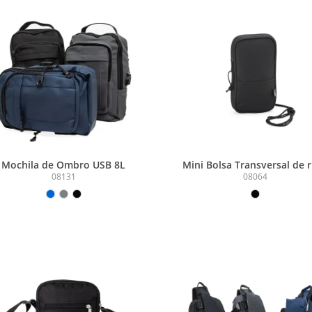
Mochila de Ombro USB 8L
Mini Bolsa Transversal de 
1L
08131
08064