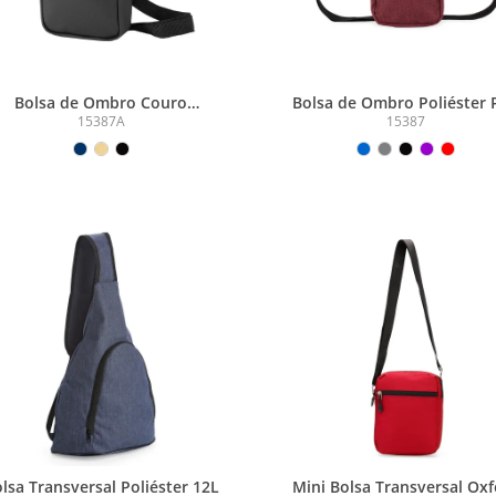
Bolsa de Ombro Couro
Bolsa de Ombro Poliéster 
Sintético
Mescla
15387A
15387
lsa Transversal Poliéster 12L
Mini Bolsa Transversal Ox