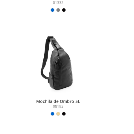
1L
01332
Mochila de Ombro 5L
08193