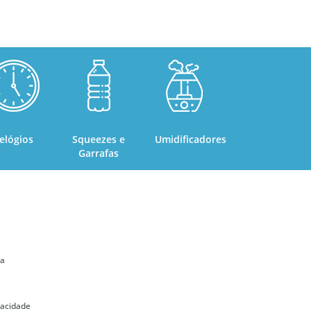
elógios
Squeezes e
Umidificadores
Garrafas
ta
ivacidade