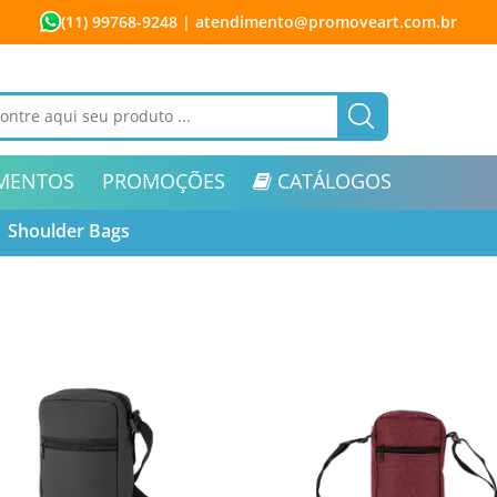
(11) 99768-9248
| atendimento@promoveart.com.br
MENTOS
PROMOÇÕES
CATÁLOGOS
Shoulder Bags