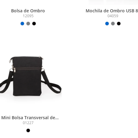
Bolsa de Ombro
Mochila de Ombro USB 
12095
04059
Mini Bolsa Transversal de
Nylon 1L
01227