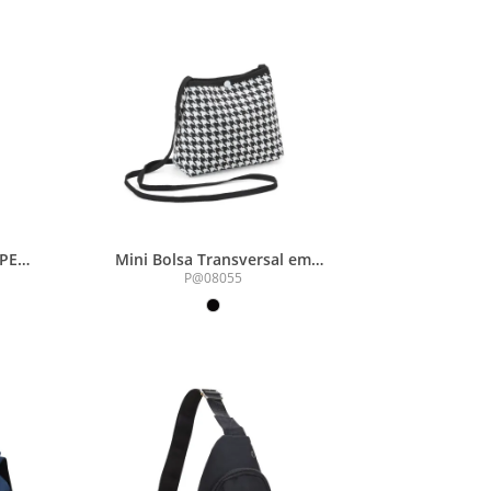
rPET
Mini Bolsa Transversal em
Algodão 2L
P@08055