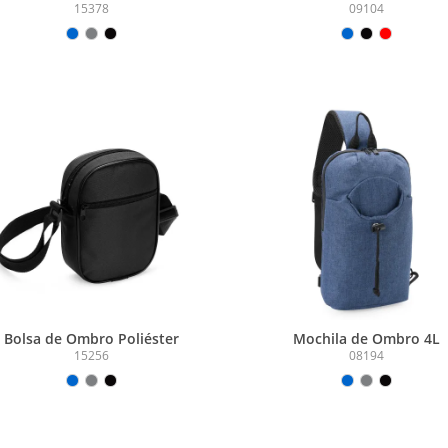
15378
09104
Bolsa de Ombro Poliéster
Mochila de Ombro 4L
15256
08194