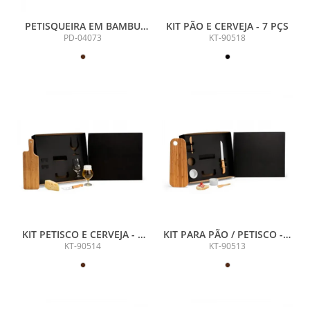
PETISQUEIRA EM BAMBU
KIT PÃO E CERVEJA - 7 PÇS
COM 2 POSICOES
PD-04073
KT-90518
KIT PETISCO E CERVEJA - 4
KIT PARA PÃO / PETISCO - 6
PÇS
PÇS
KT-90514
KT-90513