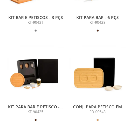
KIT BAR E PETISCOS - 3 PÇS
KIT PARA BAR - 6 PÇS
KT-90431
KT-90428
KIT PARA BAR E PETISCO - 5
CONJ. PARA PETISCO EM
PÇS
BAMBU / FIBRA DE BAMBU -
KT-90425
PD-00643
3 PÇS