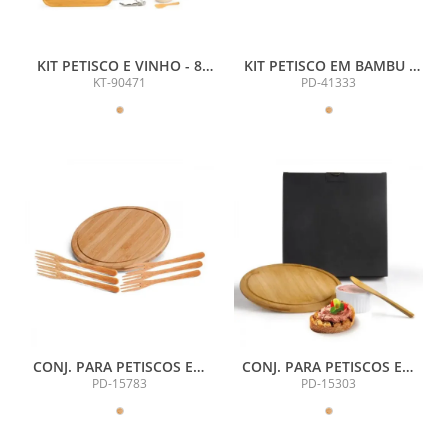
KIT PETISCO E VINHO - 8
KIT PETISCO EM BAMBU /
PÇS
PORCELANA COM TÁBUA
KT-90471
PD-41333
FORMATO GALINHA
CONJ. PARA PETISCOS EM
CONJ. PARA PETISCOS EM
BAMBU CÓRDOBA - 7 PÇS
BAMBU - 3 PÇS
PD-15783
PD-15303