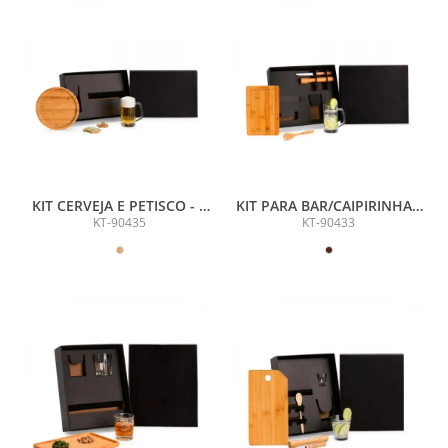
KIT CERVEJA E PETISCO - 2
KIT PARA BAR/CAIPIRINHA -
PÇS
5 PÇS
KT-90435
KT-90433