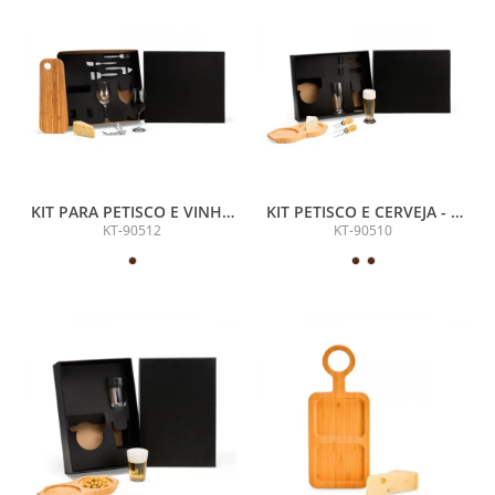
KIT PARA PETISCO E VINHO
KIT PETISCO E CERVEJA - 5
- 8 PÇS
PÇS
KT-90512
KT-90510