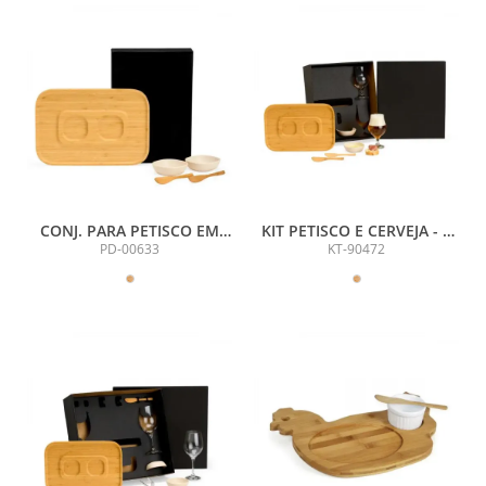
CONJ. PARA PETISCO EM
KIT PETISCO E CERVEJA - 7
BAMBU / FIBRA DE BAMBU -
PÇS
PD-00633
KT-90472
5 PÇS