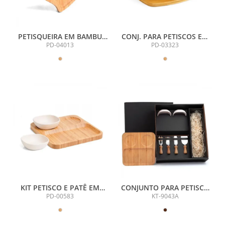
PETISQUEIRA EM BAMBU
CONJ. PARA PETISCOS EM
ECOLÓGICO COM
BAMBU / FIBRA DE BAMBU -
PD-04013
PD-03323
FORMATO DE CORAÇÃO
10PÇS
KIT PETISCO E PATÊ EM
CONJUNTO PARA PETISCO
BAMBU/FIBRA DE BAMBU -
COM ESPAÇO PARA
PD-00583
KT-9043A
3 PÇS
GARRAFA - 7 PÇS