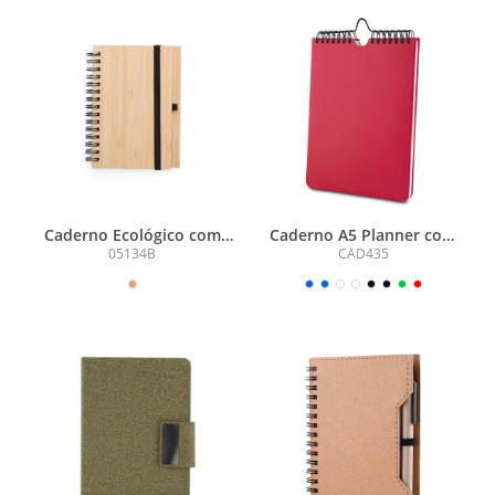
Caderno Ecológico com
Caderno A5 Planner com
Caneta
capa em PU
05134B
CAD435