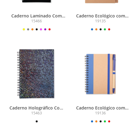
Caderno Laminado Com
Caderno Ecológico com
Pauta
Caneta
15466
19135
Caderno Holográfico Com
Caderno Ecológico com
Pauta
Caneta
15463
19136