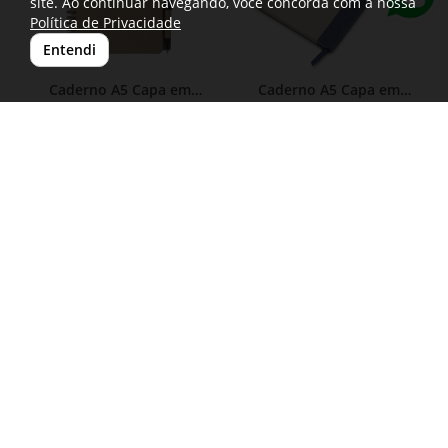
site. Ao continuar navegando, você concorda com a nossa
Política de Privacidade
Entendi
Caderno A5 Capa em
Caderno A5 Capa em
Papelão Reciclado c/
Fibra de Cana de Açúcar e
CAD012
CAD010P
Caneta
RPET
Caderno A5 Capa em
Caderno A5 Capa em