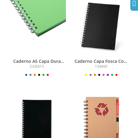
Caderno A5 Capa Dura
Caderno Capa Fosca Com
(21x14,5)
Pauta
CAD015
15466F