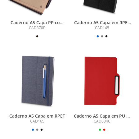
Caderno A5 Capa PP com
Caderno A5 Capa em RPET
Caneta
e Detalhe em Bambu
CAD370P
CAD145
Caderno A5 Capa em RPET
Caderno A5 Capa em PU c/
Caneta
CAD165
CAD004C