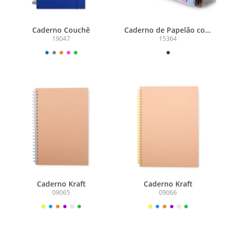
Caderno Couchê
Caderno de Papelão com
Caneta
19047
15364
Caderno Kraft
Caderno Kraft
09065
09066