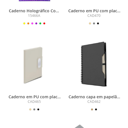
Caderno Holográfico Com
Caderno em PU com placa
Pauta
em metal
15466A
CAD470
Caderno em PU com placa
Caderno capa em papelão
em metal
reciclado com caneta
CAD465
CAD462