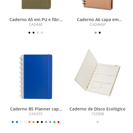
Caderno A5 em PU e fibra
Caderno A6 capa em
de café ou chá
papelão reciclado com
CAD440
CAD460P
caneta
Caderno B5 Planner capa
Caderno de Disco Ecológico
dura
CAD355
15290B