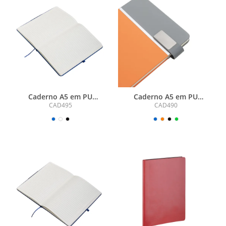
Caderno A5 em PU
Caderno A5 em PU
(21x15cm)
(21X15cm)
CAD495
CAD490