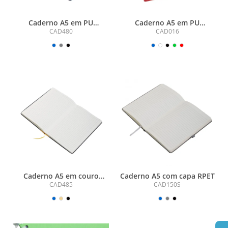
Caderno A5 em PU
Caderno A5 em PU
(21x15cm)
(21x14,9cm)
CAD480
CAD016
Caderno A5 em couro
Caderno A5 com capa RPET
reciclado
CAD485
CAD150S