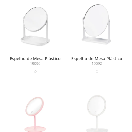
Espelho de Mesa Plástico
Espelho de Mesa Plástico
19096
19092