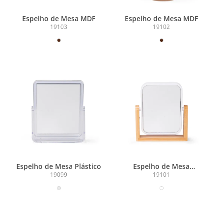
Espelho de Mesa MDF
Espelho de Mesa MDF
19103
19102
Espelho de Mesa Plástico
Espelho de Mesa
Retangular Bambu
19099
19101