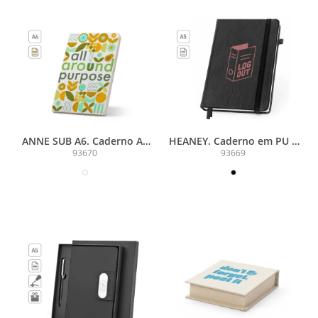
ANNE SUB A6. Caderno A6
HEANEY. Caderno em PU à
com capa rígida, ideal para
base de água com agenda
93670
93669
personalização em
integrada e página
sublimação
pautadas