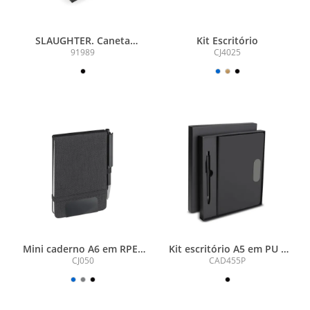
SLAUGHTER. Caneta
Kit Escritório
esferográfica em aço inox
91989
CJ4025
com acabamento brilhante
e escrita preta
Dokumental®
Mini caderno A6 em RPET
Kit escritório A5 em PU e
com caneta
Caneta Metalica
CJ050
CAD455P