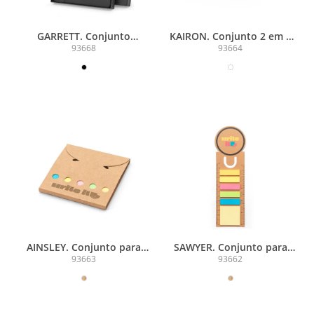
GARRETT. Conjunto
KAIRON. Conjunto 2 em 1
composto por 1 caneta
para escritório, em papel
93668
93664
esferográfica e 1 caderno,
100% reciclado, com 6
em PU e aço inox
blocos adesivados
AINSLEY. Conjunto para
SAWYER. Conjunto para
escritório, em papel 100%
escritório 3 em 1, em papel
93663
93662
reciclado, com 6 blocos
100% reciclado, com parte
adesivados
superior em formato
redondo com impressão
preta à volta