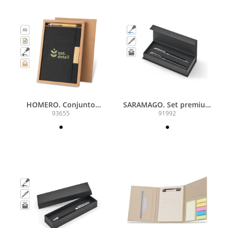
HOMERO. Conjunto
SARAMAGO. Set premium
composto por um caderno
de 1 caneta esferográfica e
93655
91992
A5 de capa rígida e uma
1 caneta roller em cobre e
caneta esferográfica em
aço inox, com escrita em
bambu
azul