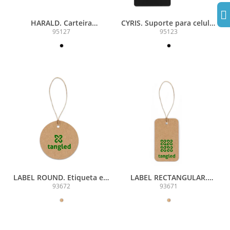
HARALD. Carteira
CYRIS. Suporte para celular
magnética em PU de
pensado para garantir
95127
95123
grande capacidade com
maior comodidade no
bloqueio RFID
transporte
LABEL ROUND. Etiqueta em
LABEL RECTANGULAR.
papel 100% reciclado (700
Etiqueta em papel 100%
93672
93671
g/m²) com formato circular
reciclado (700 g/m²) com
formato retangular