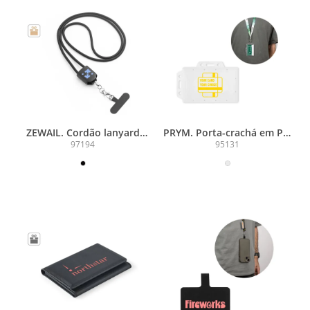
ZEWAIL. Cordão lanyard
PRYM. Porta-crachá em PP,
com suporte para celular
com possibilidade de ser
97194
95131
incluso, cabo USB-C e
utilizado tanto na vertical
diversos adaptadores em
como na horizontal
ABS reciclado e TPE
reciclado