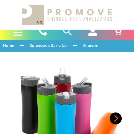
Home
Squeezes e Garrafas
Squeeze