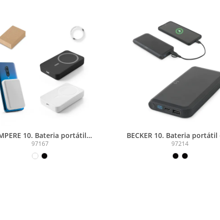
MPERE 10. Bateria portátil
BECKER 10. Bateria portátil
nética com carregador por
carregador por indução su
97167
97214
dução super-rápido (10 000
rápido (10 000 mAh), em 
h), em ABS 100% reciclado
100% reciclado