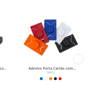
 com
Adesivo Porta Cartão com
Fone d
per-
Suporte para Celular
14412
ABS