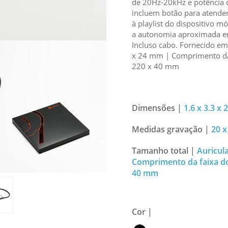
de 20Hz-20kHz e potência 
incluem botão para atende
à playlist do dispositivo m
a autonomia aproximada em
Incluso cabo. Fornecido em 
x 24 mm | Comprimento da 
220 x 40 mm
Dimensões |
1.6 x 3.3 x 
Medidas gravação |
20 x
Tamanho total |
Auricula
Comprimento da faixa do
40 mm
Cor |