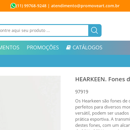
(11) 99768-9248
| atendimento@promoveart.com.br
MENTOS
PROMOÇÕES
CATÁLOGOS
HEARKEEN. Fones d
97919
Os Hearkeen são fones de o
perfeitos para diversos mo
versátil, podem ser usados
prática esportiva. A transm
destes fones, com um alca