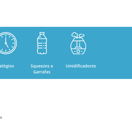
elógios
Squeezes e
Umidificadores
Garrafas
ta