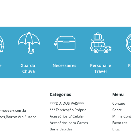
e
Guarda-
Nécessaires
Personal e
R
Chuva
Travel
Categorias
Menu
***DIA DOS PAIS***
Contato
***Fabricação Própria
Sobre
moveart.com.br
Acessórios p/ Celular
Minha Con
nes,Bairro: Vila Suzana
Acessórios para Carros
Favoritos
Bar e Bebidas
Blog