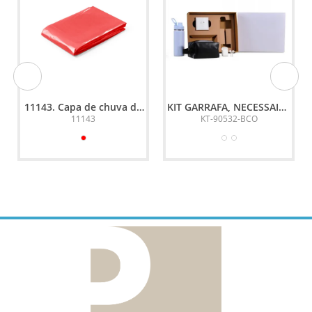
11143. Capa de chuva de
KIT GARRAFA, NECESSAIRE
tamanho único
E FONE - 3 PÇS
11143
KT-90532-BCO