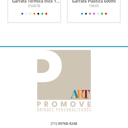
Garrafa Térmica Inox 1
Garrafa Plástica 600ml
Litro
05087B
18695
(11) 99768-9248