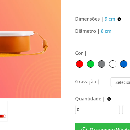
Dimensões |
9 cm
Diâmetro |
8 cm
Cor |
Gravação |
Quantidade |
Orçamento Whats