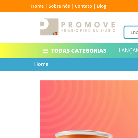
Home |
Sobre nós |
Contato |
Blog
LANÇA
TODAS CATEGORIAS
Home