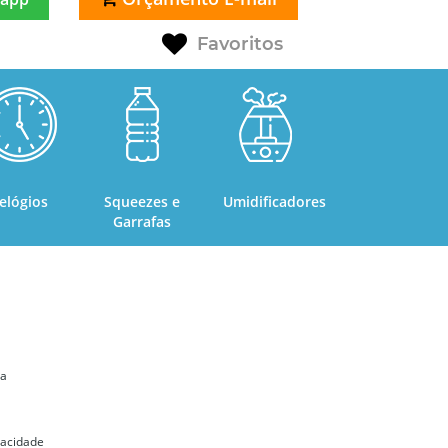
Favoritos
elógios
Squeezes e
Umidificadores
Garrafas
ta
ivacidade