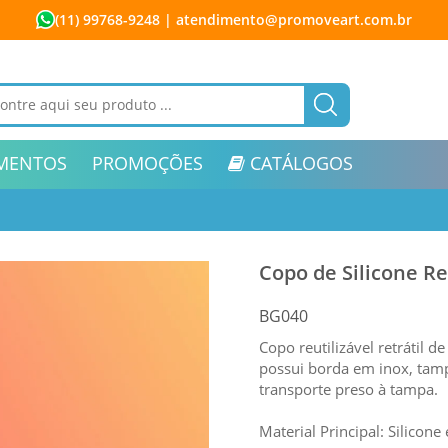
(11) 99768-9248
| atendimento@promoveart.com.br
MENTOS
PROMOÇÕES
CATÁLOGOS
Copo de Silicone Re
BG040
Copo reutilizável retrátil 
possui borda em inox, tamp
transporte preso à tampa.
Material Principal: Silicon