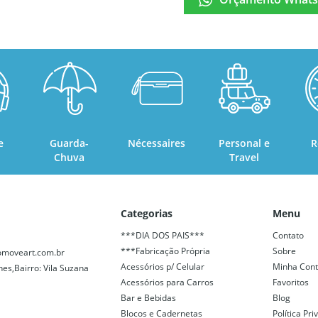
e
Guarda-
Nécessaires
Personal e
R
Chuva
Travel
Categorias
Menu
***DIA DOS PAIS***
Contato
***Fabricação Própria
Sobre
moveart.com.br
Acessórios p/ Celular
Minha Con
nes,Bairro: Vila Suzana
Acessórios para Carros
Favoritos
Bar e Bebidas
Blog
Blocos e Cadernetas
Política Pr