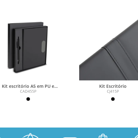
Kit escritório A5 em PU e
Kit Escritório
Caneta Metalica
CAD455P
CJ415P