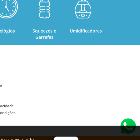
elógios
Squeezes e
Umidificadores
Garrafas
ta
ivacidade
ondições
inuar navegando,