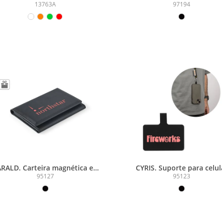
suporte para celular inclu
13763A
97194
cabo USB-C e diversos
adaptadores em ABS recic
e TPE reciclado
RALD. Carteira magnética em
CYRIS. Suporte para celul
U de grande capacidade com
pensado para garantir ma
95127
95123
bloqueio RFID
comodidade no transpor