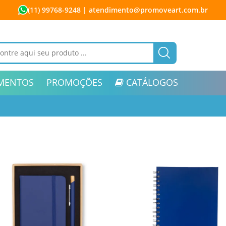
(11) 99768-9248
| atendimento@promoveart.com.br
MENTOS
PROMOÇÕES
CATÁLOGOS