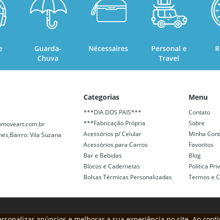
e
Guarda-
Nécessaires
Personal e
R
Chuva
Travel
Categorias
Menu
***DIA DOS PAIS***
Contato
***Fabricação Própria
Sobre
moveart.com.br
Acessórios p/ Celular
Minha Con
nes,Bairro: Vila Suzana
Acessórios para Carros
Favoritos
Bar e Bebidas
Blog
Blocos e Cadernetas
Política Pr
Bolsas Térmicas Personalizadas
Termos e C
rsonalizar anúncios e melhorar a sua experiência no site. Ao cont