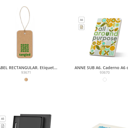
ABEL RECTANGULAR. Etiqueta
ANNE SUB A6. Caderno A6
m papel 100% reciclado (700
capa rígida, ideal para
93671
93670
/m²) com formato retangular
personalização em sublim