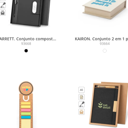
ARRETT. Conjunto composto
KAIRON. Conjunto 2 em 1 
or 1 caneta esferográfica e 1
escritório, em papel 10
93668
93664
caderno, em PU e aço inox
reciclado, com 6 blocos
adesivados