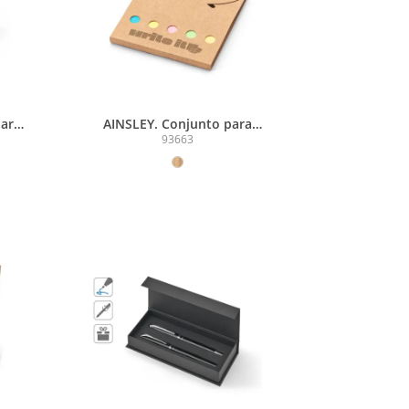
para
AINSLEY. Conjunto para
0%
escritório, em papel 100%
93663
reciclado, com 6 blocos
adesivados