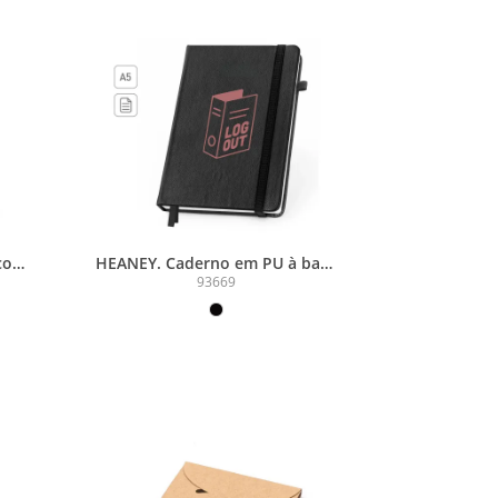
 com
HEANEY. Caderno em PU à base
de água com agenda integrada
93669
ação
e página pautadas