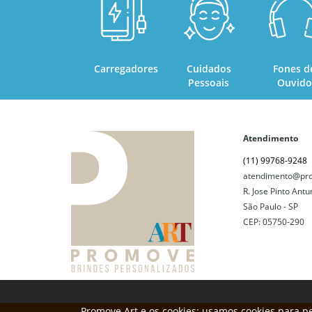
Sem Cor
AZUL MARINHO
Carregadores
Cuidados
Fones d
Pessoais
Ouvido
RECICLADO
CHÁ
Atendimento
(11) 99768-9248
ROSA CLARO
atendimento@pro
R. Jose Pinto Antu
PRATA E PRETO
São Paulo - SP
CEP: 05750-290
VERMELHO ESCURO
METÁLICA
BRANCO 1
Promove Art e os cookies: usamos cookies para pe