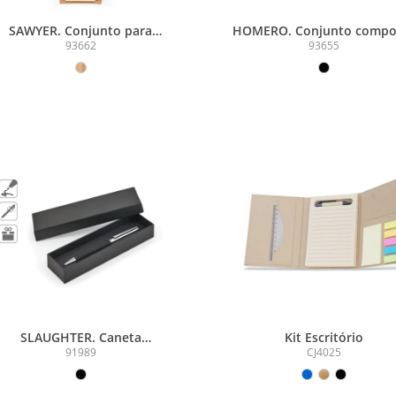
SAWYER. Conjunto para
HOMERO. Conjunto compo
escritório 3 em 1, em papel
por um caderno A5 de ca
93662
93655
100% reciclado, com parte
rígida e uma caneta
uperior em formato redondo
esferográfica em bamb
com impressão preta à volta
SLAUGHTER. Caneta
Kit Escritório
sferográfica em aço inox com
91989
CJ4025
abamento brilhante e escrita
preta Dokumental®