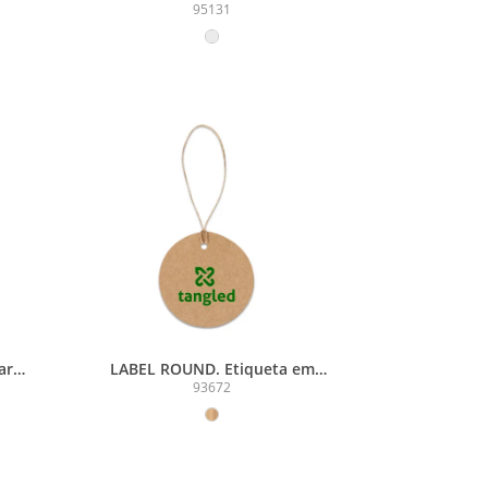
so,
possibilidade de ser utilizado
95131
tanto na vertical como na
lado
horizontal
ar
LABEL ROUND. Etiqueta em
ior
papel 100% reciclado (700 g/m²)
93672
te
com formato circular