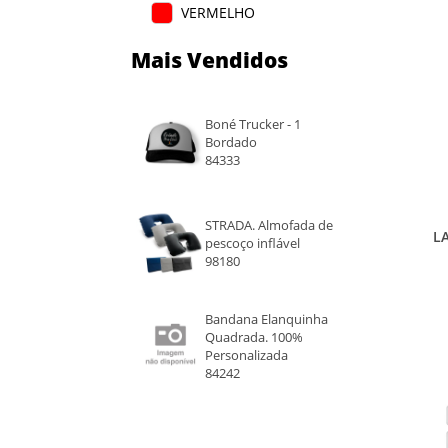
VERMELHO
Mais Vendidos
VERDE
ROXO
Boné Trucker - 1
Bordado
LARANJA
84333
BRANCO
STRADA. Almofada de
L
pescoço inflável
e
-
98180
g
PRATA
Bandana Elanquinha
Quadrada. 100%
Personalizada
MARROM
84242
AZUL CLARO